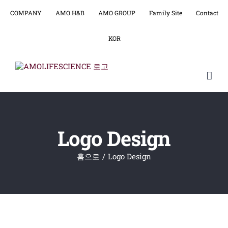
콘
텐
COMPANY
AMO H&B
AMO GROUP
Family Site
Contact
츠
로
KOR
건
너
뛰
기
Logo Design
홈으로
Logo Design