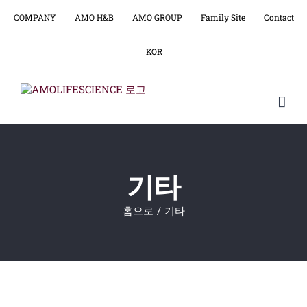
콘
텐
COMPANY
AMO H&B
AMO GROUP
Family Site
Contact
츠
로
KOR
건
너
뛰
기
기타
홈으로
기타